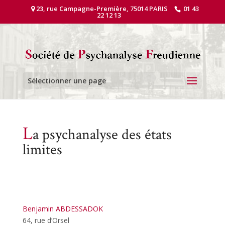
23, rue Campagne-Première, 75014 PARIS
01 43
22 12 13
Sélectionner une page
L
a psychanalyse des états
limites
Benjamin ABDESSADOK
64, rue d’Orsel