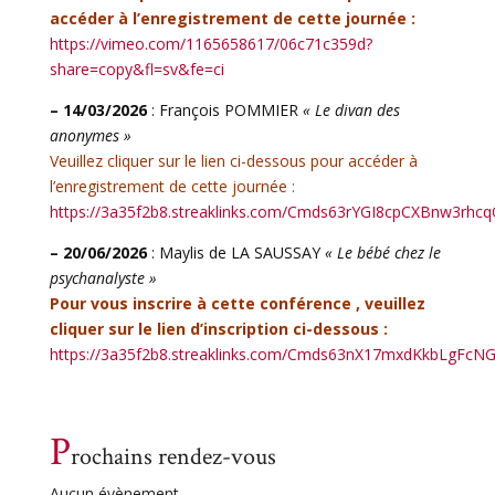
accéder à l’enregistrement de cette journée :
https://vimeo.com/1165658617/06c71c359d?
share=copy&fl=sv&fe=ci
– 14/03/2026
: François POMMIER
« Le divan des
anonymes »
Veuillez cliquer sur le lien ci-dessous pour accéder à
l’enregistrement de cette journée :
https://3a35f2b8.streaklinks.com/Cmds63rYGI8cpCXBnw3r
– 20/06/2026
: Maylis de LA SAUSSAY
« Le bébé chez le
psychanalyste »
Pour vous inscrire à cette conférence , veuillez
cliquer sur le lien d’inscription ci-dessous :
https://3a35f2b8.streaklinks.com/Cmds63nX17mxdKkbLgF
P
rochains rendez-vous
Aucun évènement