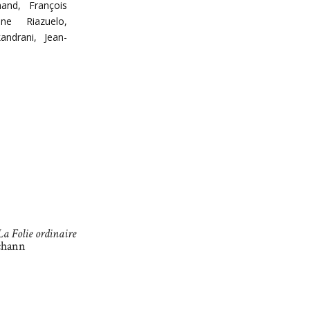
hand, François
ne Riazuelo,
andrani, Jean-
La Folie ordinaire
schann