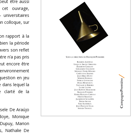
peut être aussi
 cet ouvrage,
 universitaires
’un colloque, sur
on rapport à la
bien la période
avers son reflet
utre n’a pas pris
eut encore être
l’environnement
 question en jeu
 dans lequel la
e clarté de la
isele De Araújo
udoye, Monique
 Dupuy, Marion
s, Nathalie De