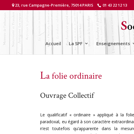
23, rue Campagne-Première, 75014 PARIS
01 43 22 12 13
Accueil
La SPF
Enseignements
L
a folie ordinaire
Ouvrage Collectif
Le qualificatif « ordinaire » appliqué à la fol
paradoxal, eu égard à son caractère extraordinai
n’est toutefois qu’apparente dans la mesur