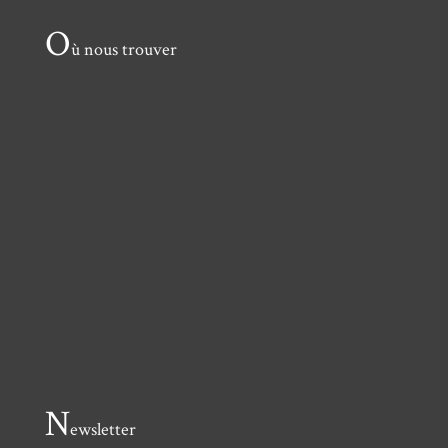
O
ù nous trouver
N
ewsletter