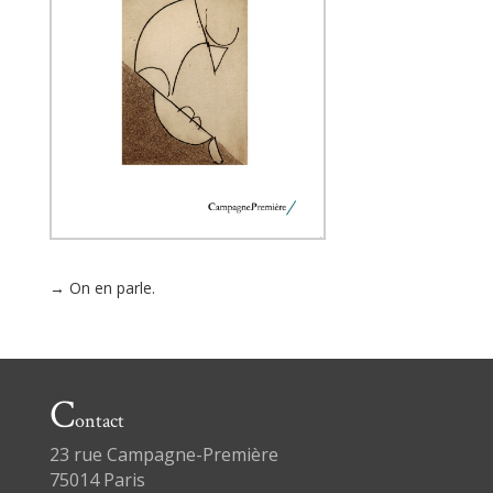
→ On en parle.
C
ontact
23 rue Campagne-Première
75014 Paris