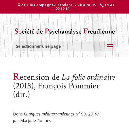
23, rue Campagne-Première, 75014 PARIS
01 43
22 12 13
Sélectionner une page
R
ecension de
La folie ordinaire
(2018), François Pommier
(dir.)
o
Dans
Cliniques méditerranéennes
n
99, 2019/1
par Marjorie Roques