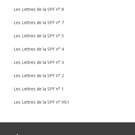
Les Lettres de la SPF n° 8
Les Lettres de la SPF n° 7
Les Lettres de la SPF n° 5
Les Lettres de la SPF n° 4
Les Lettres de la SPF n° 3
Les Lettres de la SPF n° 2
Les Lettres de la SPF n° 1
Les Lettres de la SPF n° HS1