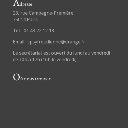
A
dresse
23, rue Campagne-Première
75014 Paris
Tél. : 01 43 22 12 13
Email : spsyfreudienne@orange.fr
Le secrétariat est ouvert du lundi au vendredi
de 10h à 17h (16h le vendredi).
O
ù nous trouver