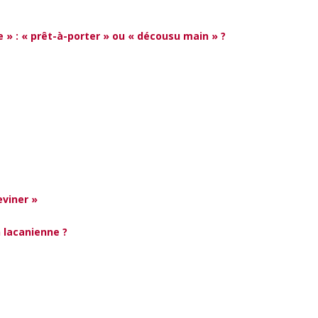
 » : « prêt-à-porter » ou « décousu main » ?
»
eviner »
 lacanienne ?