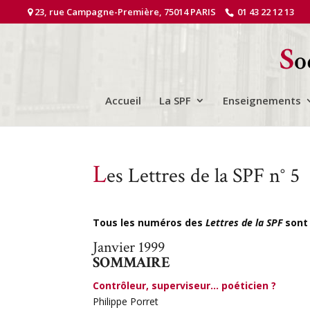
23, rue Campagne-Première, 75014 PARIS
01 43 22 12 13
Accueil
La SPF
Enseignements
L
es Lettres de la SPF n° 5
Tous les numéros des
Lettres de la SPF
sont 
Janvier 1999
SOMMAIRE
Contrôleur, superviseur… poéticien ?
Philippe Porret