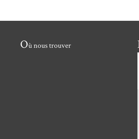
O
ù nous trouver