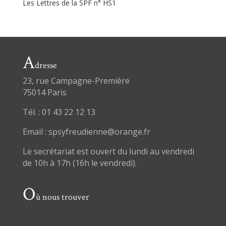
Les Lettres de la SPF n° HS1
A
dresse
23, rue Campagne-Première
75014 Paris
Tél. : 01 43 22 12 13
Email : spsyfreudienne@orange.fr
Le secrétariat est ouvert du lundi au vendredi
de 10h à 17h (16h le vendredi).
O
ù nous trouver