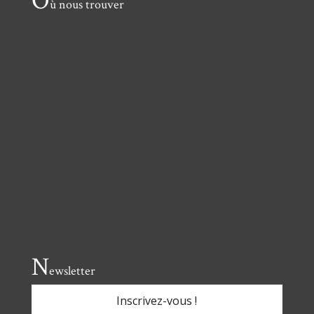
O
ù nous trouver
N
ewsletter
Inscrivez-vous !