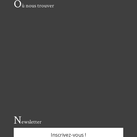
O
ù nous trouver
N
ewsletter
Inscrivez-vous !