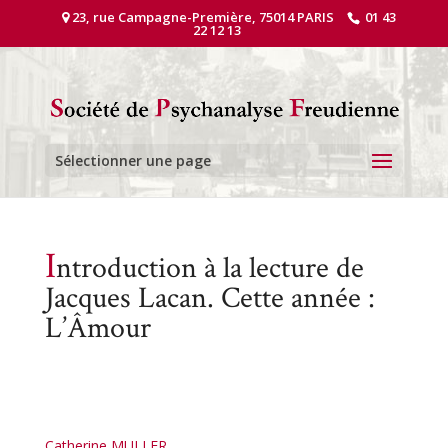
23, rue Campagne-Première, 75014 PARIS
01 43
22 12 13
Sélectionner une page
I
ntroduction à la lecture de
Jacques Lacan. Cette année :
L’Âmour
Catherine MULLER