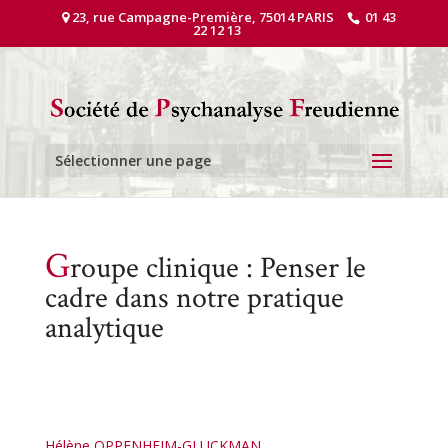
23, rue Campagne-Première, 75014 PARIS
01 43
22 12 13
Sélectionner une page
G
roupe clinique : Penser le
cadre dans notre pratique
analytique
Hélène OPPENHEIM-GLUCKMAN