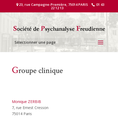
23, rue Campagne-Première, 75014 PARIS
01 43
22 12 13
Sélectionner une page
G
roupe clinique
Monique ZERBIB
7, rue Ernest Cresson
75014 Paris