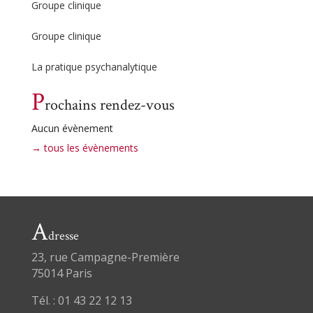
Groupe clinique
Groupe clinique
La pratique psychanalytique
P
rochains rendez-vous
Aucun évènement
→ tous les évènements
A
dresse
23, rue Campagne-Première
75014 Paris
Tél. : 01 43 22 12 13