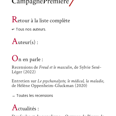
R
etour à la liste complète
↵ Tous nos auteurs.
A
uteur(s) :
O
n en parle :
Recensions de
Freud et le masculin
, de Sylvie Sesé-
Léger (2022)
Entretien sur
Le psychanalyste, le médical, la maladie
,
de Hélène Oppenheim-Gluckman (2020)
→ Toutes les recensions
A
ctualités :