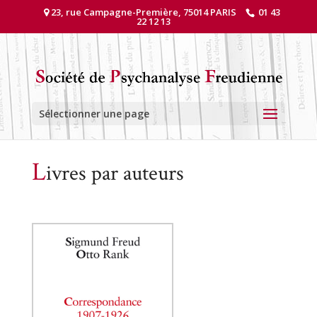
23, rue Campagne-Première, 75014 PARIS
01 43
22 12 13
Sélectionner une page
L
ivres par auteurs