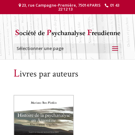
23, rue Campagne-Première, 75014 PARIS
01 43
22 12 13
Sélectionner une page
L
ivres par auteurs