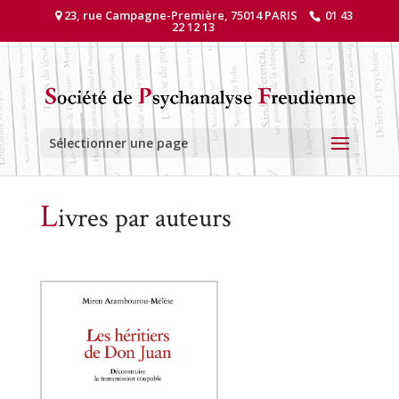
23, rue Campagne-Première, 75014 PARIS
01 43
22 12 13
Sélectionner une page
L
ivres par auteurs