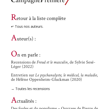
R
etour à la liste complète
↵ Tous nos auteurs.
A
uteur(s) :
O
n en parle :
Recensions de
Freud et le masculin
, de Sylvie Sesé-
Léger (2022)
Entretien sur
Le psychanalyste, le médical, la maladie
,
de Hélène Oppenheim-Gluckman (2020)
→ Toutes les recensions
A
ctualités :
Des foules et du populisme – Ouvrage de Pierre de