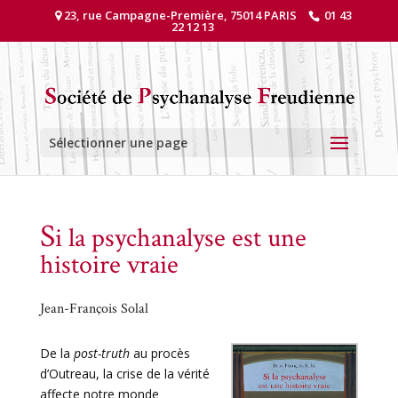
23, rue Campagne-Première, 75014 PARIS
01 43
22 12 13
Sélectionner une page
S
i la psychanalyse est une
histoire vraie
Jean-François Solal
De la
post-truth
au procès
d’Outreau, la crise de la ­vérité
affecte notre monde