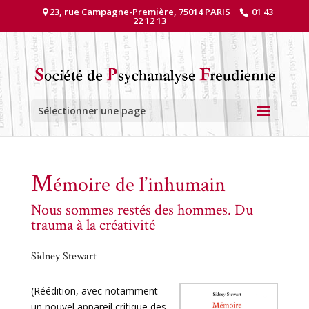
23, rue Campagne-Première, 75014 PARIS
01 43
22 12 13
Sélectionner une page
M
émoire de l’inhumain
Nous sommes restés des hommes. Du
trauma à la créativité
Sidney Stewart
(Réédition, avec notamment
un nouvel appareil critique des