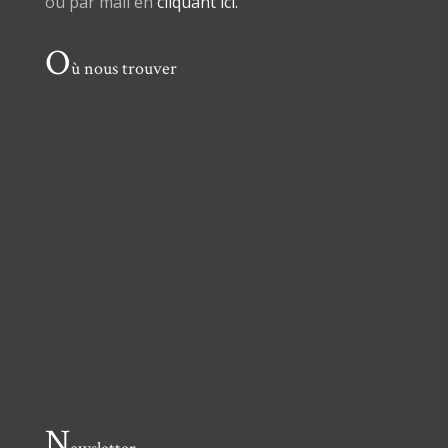
ou par mail en
cliquant ici.
O
ù nous trouver
N