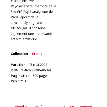
France en 1948.
Psychanalyste, membre de la
Société Psychanalytique de
Paris, époux de la
psychanalyste Joyce
McDougall, il conserve
également une importante
activité artistique.
Collection
:
Un parcours
Parution :
05 mai 2021
ISBN :
978-2-37206-063-9
Pagination :
300 pages
Prix :
21 €
←
Freud et le transfert
Le surmoi perverti
→