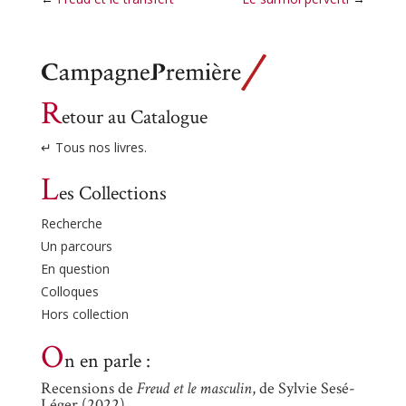
R
etour au Catalogue
↵ Tous nos livres.
L
es Collections
Recherche
Un parcours
En question
Colloques
Hors collection
O
n en parle :
Recensions de
Freud et le masculin
, de Sylvie Sesé-
Léger (2022)