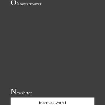
O
ù nous trouver
N
ewsletter
Inscrivez-vous !