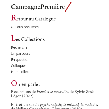
R
etour au Catalogue
↵ Tous nos livres.
L
es Collections
Recherche
Un parcours
En question
Colloques
Hors collection
O
n en parle :
Recensions de
Freud et le masculin
, de Sylvie Sesé-
Léger (2022)
Entretien sur
Le psychanalyste, le médical, la maladie
,
de Hélène Oppenheim-Gluckman (2020)