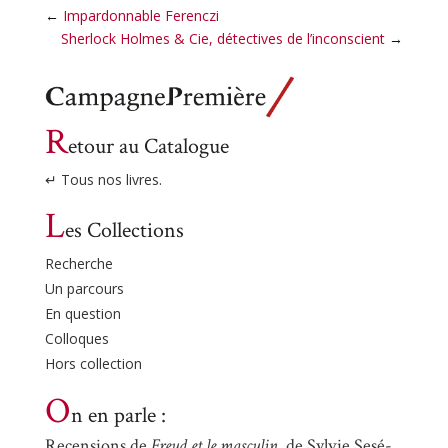
←
Impardonnable Ferenczi
Sherlock Holmes & Cie, détectives de l’inconscient
→
R
etour au Catalogue
↵ Tous nos livres.
L
es Collections
Recherche
Un parcours
En question
Colloques
Hors collection
O
n en parle :
Recensions de
Freud et le masculin
, de Sylvie Sesé-