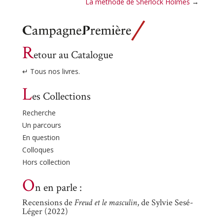
La méthode de Sherlock Holmes
→
R
etour au Catalogue
↵ Tous nos livres.
L
es Collections
Recherche
Un parcours
En question
Colloques
Hors collection
O
n en parle :
Recensions de
Freud et le masculin
, de Sylvie Sesé-
Léger (2022)