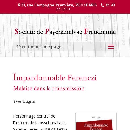
23, rue Campagne-Première, 75014 PARIS
01 43
22 12 13
Sélectionner une page
I
mpardonnable Ferenczi
Malaise dans la transmission
Yves Lugrin
Personnage central de
l’histoire de la psychanalyse,
Sándor Ferenczi (1873-1933)