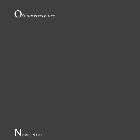
O
ù nous trouver
N
ewsletter