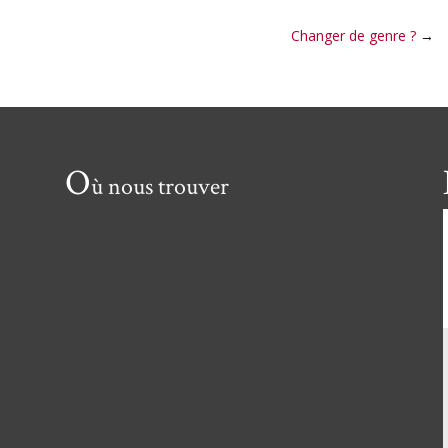
Changer de genre ?
→
O
ù nous trouver