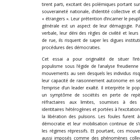
tirent parti, excitant des polémiques portant su
souveraineté nationale, d’identité collective et 
« étrangers ». Leur prétention d’incarner le peup
générale est un aspect de leur démagogie. Par
verbale, leur déni des règles de civilité et leur
de rue, ils risquent de saper les digues institut
procédures des démocraties.
Cet essai a pour originalité de situer l’int
populisme sous l’égide de l’analyse freudienne
mouvements au sein desquels les individus ris
leur capacité de raisonnement autonome en s
l’emprise d’un leader exalté. Il interprète le 
un symptôme de sociétés en perte de repèr
réfractaires aux limites, soumises à des 
identitaires hétérogènes et portées à l’excitation
la libération des pulsions. Les foules furent à 
démocratie et leur mobilisation continue de s
les régimes répressifs. Et pourtant, ces mouv
aussi imposés comme des phénomènes collectif