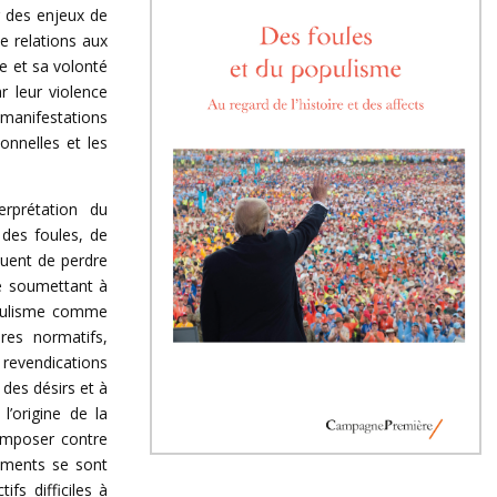
r des enjeux de
de relations aux
le et sa volonté
 leur violence
s manifestations
ionnelles et les
erprétation du
 des foules, de
quent de perdre
e soumettant à
populisme comme
es normatifs,
revendications
 des désirs et à
l’origine de la
’imposer contre
ements se sont
s difficiles à