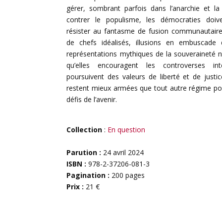
gérer, sombrant parfois dans l’anarchie et la
contrer le populisme, les démocraties doive
résister au fantasme de fusion communautaire 
de chefs idéalisés, illusions en embuscade 
représentations mythiques de la souveraineté n
qu’elles encouragent les controverses inte
poursuivent des valeurs de liberté et de justice
restent mieux armées que tout autre régime pou
défis de l’avenir.
Collection
:
En question
Parution :
24 avril 2024
ISBN :
978-2-37206-081-3
Pagination :
200 pages
Prix :
21 €