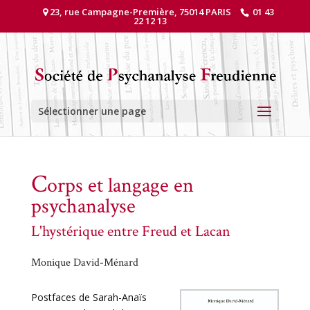
23, rue Campagne-Première, 75014 PARIS
01 43
22 12 13
Sélectionner une page
C
orps et langage en
psychanalyse
L'hystérique entre Freud et Lacan
Monique David-Ménard
Postfaces de Sarah-Anaïs