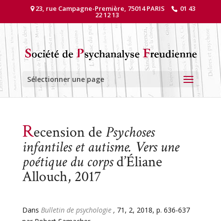
23, rue Campagne-Première, 75014 PARIS
01 43
22 12 13
Sélectionner une page
R
ecension de
Psychoses
infantiles et autisme. Vers une
poétique du corps
d’Éliane
Allouch, 2017
Dans
Bulletin de psychologie
,
71, 2, 2018, p. 636-637