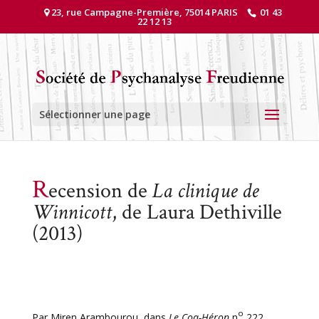
23, rue Campagne-Première, 75014 PARIS
01 43
22 12 13
Sélectionner une page
R
ecension de
La clinique de
Winnicott
, de Laura Dethiville
(2013)
o
Par Miren Arambourou, dans
Le Coq-Héron
n
222,