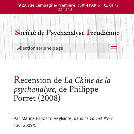
23, rue Campagne-Première, 75014 PARIS
01 43
22 12 13
Sélectionner une page
R
ecension de
La Chine de la
psychanalyse
, de Philippe
Porret (2008)
Par Marine Esposito Vegliante, dans
Le Carnet PSY
n°
136, 2009/5.