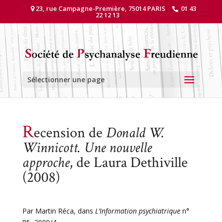
23, rue Campagne-Première, 75014 PARIS
01 43
22 12 13
Sélectionner une page
R
ecension de
Donald W.
Winnicott. Une nouvelle
approche
, de Laura Dethiville
(2008)
Par Martin Réca, dans
L’Information psychiatrique
n°