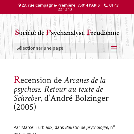
23, rue Campagne-Première, 75014 PARIS
01 43
22 12 13
Sélectionner une page
R
ecension de
Arcanes de la
psychose. Retour au texte de
Schreber
, d’André Bolzinger
(2005)
o
Par Marcel Turbiaux, dans
Bulletin de psychologie
, n