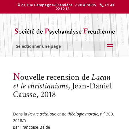
23, rue Campagne-Première, 75014 PARIS
01 43
22 12 13
Sélectionner une page
N
ouvelle recension de
Lacan
et le christianisme
, Jean-Daniel
Causse, 2018
o
Dans la
Revue d’éthique et de théologie morale,
n
300,
2018/5
par Françoise Baldé