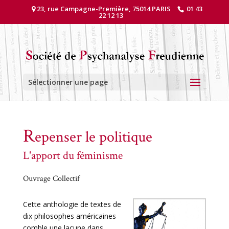
23, rue Campagne-Première, 75014 PARIS
01 43
22 12 13
Sélectionner une page
R
epenser le politique
L'apport du féminisme
Ouvrage Collectif
Cette anthologie de textes de
dix philosophes américaines
comble une lacune dans