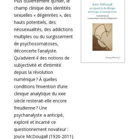
Plus ouvertement qu’hier, le
champ clinique des identités
sexuelles « dégenrées », des
hauts potentiels, des
néosexualités, des addictions
multiples ou du surgissement
de psychosomatoses,
déconcerte l’analyste.
Qu’advient-il des notions de
subjectivité et d’intimité
depuis la révolution
numérique ? À quelles
conditions l’invention d’une
clinique analytique du xxie
siècle resterait-elle encore
freudienne ? Une
psychanalyste a anticipé,
exploré et incarné ce
questionnement novateur :
Joyce McDougall (1920-2011).