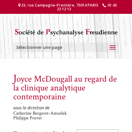
23, rue Campagne-Première, 75014 PARIS
01 43
22 12 13
Sélectionner une page
J
oyce McDougall au regard de
la clinique analytique
contemporaine
sous la direction de
Catherine Bergeret-Amselek
Philippe Porret