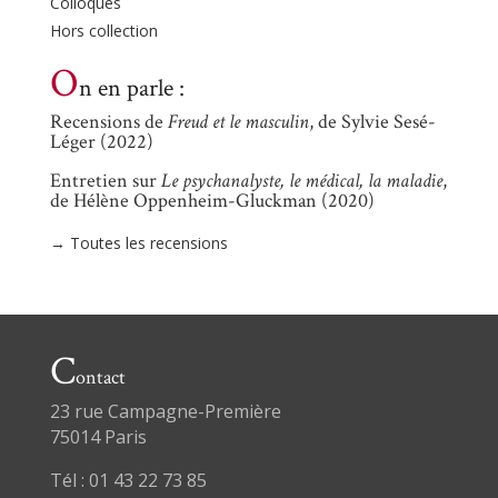
Colloques
Hors collection
O
n en parle :
Recensions de
Freud et le masculin
, de Sylvie Sesé-
Léger (2022)
Entretien sur
Le psychanalyste, le médical, la maladie
,
de Hélène Oppenheim-Gluckman (2020)
→ Toutes les recensions
C
ontact
23 rue Campagne-Première
75014 Paris
Tél : 01 43 22 73 85