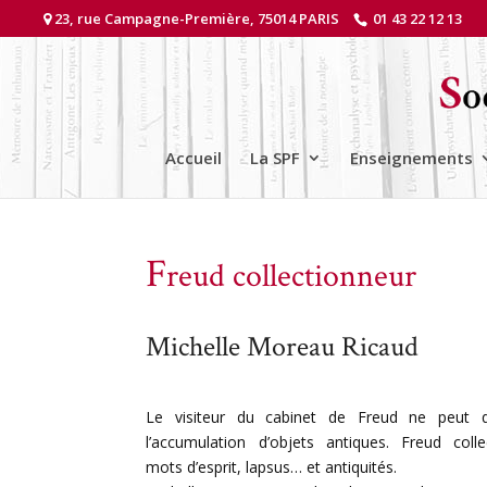
23, rue Campagne-Première, 75014 PARIS
01 43 22 12 13
Accueil
La SPF
Enseignements
F
reud collectionneur
Michelle Moreau Ricaud
Le visiteur du cabinet de Freud ne peut 
l’accumulation d’objets antiques. Freud colle
mots d’esprit, lapsus… et antiquités.