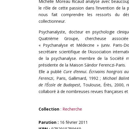
Michelle Moreau Ricaud analyse avec beaucoup
le rôle de cette passion dans l’invention de la 
nous fait comprendre les ressorts du dé
collectionneur.
Psychanalyste, docteur en psychologie clini
Quatrième Groupe, chercheuse associ
« Psychanalyse et Médecine » (univ. Paris-Did
secrétaire scientifique de l’Association internati
de la psychanalyse. membre de la Société mé
présidente de la Maison Sándor Ferenczi-Paris.
Elle a publié
Cure d’ennui.
Écrivains hongrois a
Ferenczi
, Paris, Gallimard, 1992 ;
Michael Balin
de l’École de Budapest
, Toulouse, Érès, 2000, r
collaboré à de nombreuses revues françaises et
Collection
:
Recherche
Parution :
16 février 2011
ISBN :
9782915789669