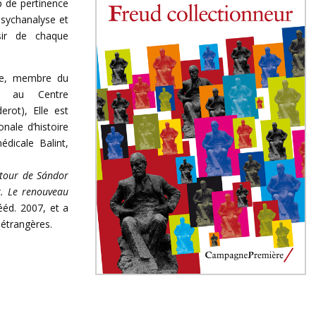
 de pertinence
psychanalyse et
sir de chaque
que, membre du
ée au Centre
erot), Elle est
onale d’histoire
dicale Balint,
utour de
Sándor
t. Le renouveau
ééd. 2007, et a
 étrangères.