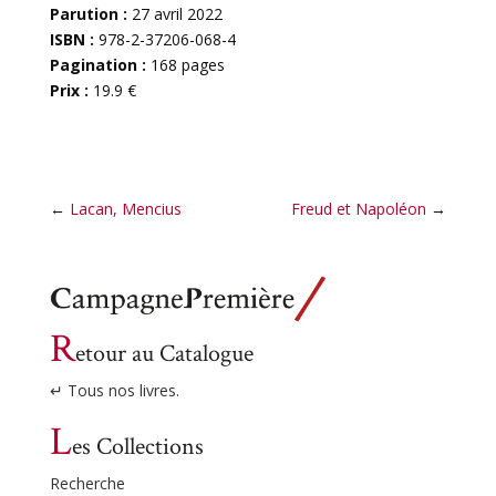
Parution :
27 avril 2022
ISBN :
978-2-37206-068-4
Pagination :
168 pages
Prix :
19.9 €
←
Lacan, Mencius
Freud et Napoléon
→
R
etour au Catalogue
↵ Tous nos livres.
L
es Collections
Recherche