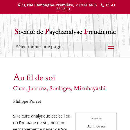
23, rue Campagne-Première, 75014 PARIS
01 43
22 12 13
Sélectionner une page
A
u fil de soi
Char, Juarroz, Soulages, Mizubayashi
Philippe Porret
Si la cure analytique est ce lieu
où l’on parle de soi, peut-on
véritablement y parler de Soi