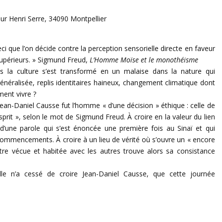
eur Henri Serre, 34090 Montpellier
eci que l’on décide contre la perception sensorielle directe en faveur
supérieurs. » Sigmund Freud,
L’Homme Moïse et le monothéisme
ns la culture s’est transformé en un malaise dans la nature qui
néralisée, replis identitaires haineux, changement climatique dont
ent vivre ?
Jean-Daniel Causse fut l’homme « d’une décision » éthique : celle de
esprit », selon le mot de Sigmund Freud. À croire en la valeur du lien
 d’une parole qui s’est énoncée une première fois au Sinaï et qui
ommencements. À croire à un lieu de vérité où s’ouvre un « encore
être vécue et habitée avec les autres trouve alors sa consistance
uelle n’a cessé de croire Jean-Daniel Causse, que cette journée