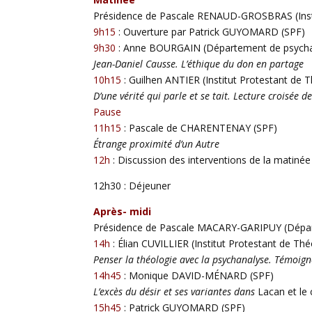
Présidence de Pascale RENAUD-GROSBRAS (Instit
9h15
: Ouverture par Patrick GUYOMARD (SPF)
9h30
: Anne BOURGAIN (Département de psychanal
Jean-Daniel Causse. L’éthique du don en partage
10h15
: Guilhen ANTIER (Institut Protestant de 
D’une vérité qui parle et se tait. Lecture croisée 
Pause
11h15
: Pascale de CHARENTENAY (SPF)
Étrange proximité d’un Autre
12h
: Discussion des interventions de la matinée
12h30 : Déjeuner
Après- midi
Présidence de Pascale MACARY-GARIPUY (Départe
14h
: Élian CUVILLIER (Institut Protestant de Thé
Penser la théologie avec la psychanalyse. Témoigne
14h45
: Monique DAVID-MÉNARD (SPF)
L’excès du désir et ses variantes dans
Lacan et le 
15h45
: Patrick GUYOMARD (SPF)