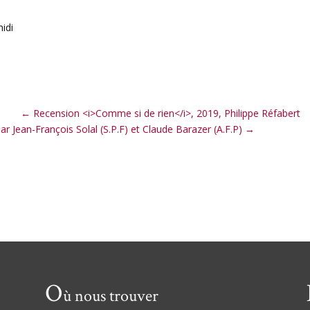
midi
←
Recension <i>Comme si de rien</i>, 2019, Philippe Réfabert
r Jean-François Solal (S.P.F) et Claude Barazer (A.F.P)
→
O
ù nous trouver