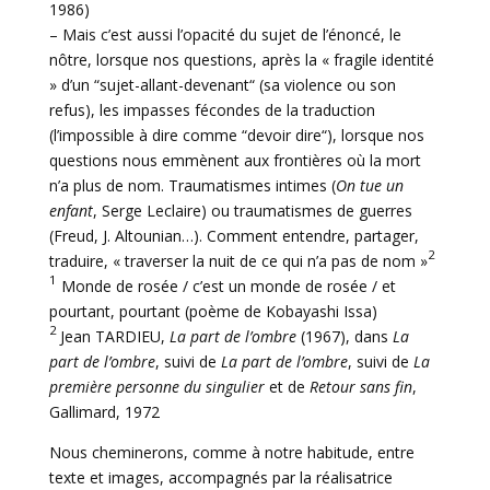
1986)
– Mais c’est aussi l’opacité du sujet de l’énoncé, le
nôtre, lorsque nos questions, après la « fragile identité
» d’un “sujet-allant-devenant“ (sa violence ou son
refus), les impasses fécondes de la traduction
(l’impossible à dire comme “devoir dire“), lorsque nos
questions nous emmènent aux frontières où la mort
n’a plus de nom. Traumatismes intimes (
On tue un
enfant
, Serge Leclaire) ou traumatismes de guerres
(Freud, J. Altounian…). Comment entendre, partager,
2
traduire, « traverser la nuit de ce qui n’a pas de nom »
1
Monde de rosée / c’est un monde de rosée / et
pourtant, pourtant (poème de Kobayashi Issa)
2
Jean TARDIEU,
La part de l’ombre
(1967), dans
La
part de l’ombre
, suivi de
La part de l’ombre
, suivi de
La
première personne du singulier
et de
Retour sans fin
,
Gallimard, 1972
Nous cheminerons, comme à notre habitude, entre
texte et images, accompagnés par la réalisatrice