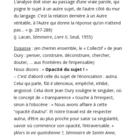
L’analyse doit viser au passage d’une vraie parole, qui
joigne le sujet à un autre sujet, de l’autre côté du mur
du langage. C’est la relation dernière à un Autre
véritable, à l’Autre qui donne la réponse qu’on n’attend
pas… » (p. 287-288)
(J. Lacan,
Séminaire
,
Livre II
, Seuil, 1955)
Esquisse
: (en chemin ensemble, le « Collectif » de Jean
Oury : penser, construire, déconstruire, chercher,
douter, … aux frontières de l’impensable)
Nous disons : «
Opacité du sujet !
»
– C’est d’abord celle du sujet de l’énonciation : autrui.
Celui qui parle, fût-il silencieux, empêché, inhibé,
angoissé. Celui dont Jean Oury souligne le singulier, où
le concept de « transparence » touche à l’irrespect,
sinon à l’obscène : « Nous avons affaire à cette
“opacité d’autrui“. Et notre travail est de respecter
autrui, d’être au plus proche pour saisir sa singularité,
savoir où commence son opacité, l’intraversable. »
(
Alors la vie quotidienne ?
,
Séminaire de Sainte Anne
,