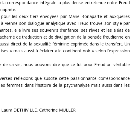
n la correspondance intégrale la plus dense entretenue entre Freud
onaparte.
, pour les deux tiers envoyées par Marie Bonaparte et auxquelles
 à Vienne son dialogue analytique avec Freud trouve son style par
nnantes, elle livre ses souvenirs d’enfance, ses rêves et les aléas de
 acharné de traduction et de divulgation de la pensée freudienne en
ussi direct de la sexualité féminine exprimée dans le transfert. Un
tises » mais aussi à éclairer « le continent noir » selon l’expression
te de sa vie, nous pouvons dire que ce fut pour Freud un véritable
iverses réflexions que suscite cette passionnante correspondance
s femmes dans l’histoire de la psychanalyse mais aussi dans les
Laura DETHIVILLE, Catherine MULLER