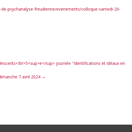
e-de-psychanalyse-freudienne/evenements/colloque-samedi-20-
olescents</br>5<sup>e</sup> journée "Identifications et idéaux en
dimanche 7 avril 2024
→