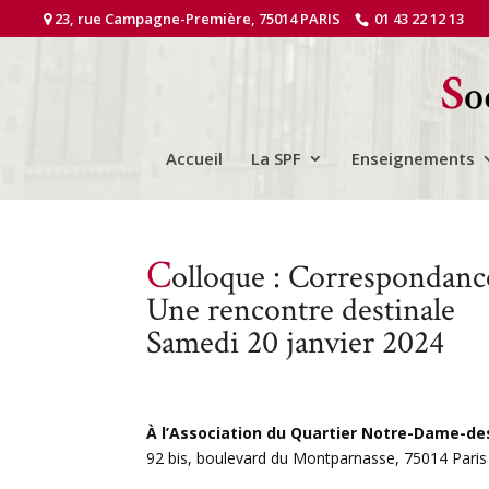
23, rue Campagne-Première, 75014 PARIS
01 43 22 12 13
Accueil
La SPF
Enseignements
C
olloque : Correspondanc
Une rencontre destinale
Samedi 20 janvier 2024
À
l’Association du Quartier Notre-Dame-d
92 bis, boulevard du Montparnasse, 75014 Paris