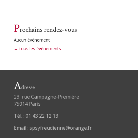
P
rochains rendez-vous
Aucun évènement
→ tous les évènements
A
dresse
23, rue Campagne-Première
75014 Paris
Tél. : 01 43 22 12 13
Email : spsyfreudienne@orange.fr