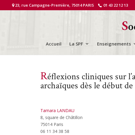
23, rue Campagne-Première, 75014 PARIS
01 43 22 12 13
Accueil
La SPF
Enseignements
R
éflexions cliniques sur l
archaïques dès le début de 
Tamara LANDAU
8, square de Châtillon
75014 Paris
06 11 34 38 58