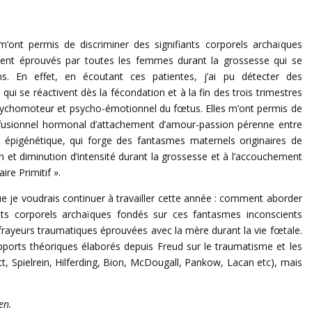
’ont permis de discriminer des signifiants corporels archaïques
ment éprouvés par toutes les femmes durant la grossesse qui se
s. En effet, en écoutant ces patientes, j’ai pu détecter des
i se réactivent dès la fécondation et à la fin des trois trimestres
ychomoteur et psycho-émotionnel du fœtus. Elles m’ont permis de
n fusionnel hormonal d’attachement d’amour-passion pérenne entre
t épigénétique, qui forge des fantasmes maternels originaires de
et diminution d’intensité durant la grossesse et à l’accouchement
ire Primitif ».
ue je voudrais continuer à travailler cette année : comment aborder
nts corporels archaïques fondés sur ces fantasmes inconscients
 frayeurs traumatiques éprouvées avec la mère durant la vie fœtale.
ports théoriques élaborés depuis Freud sur le traumatisme et les
tt, Spielrein, Hilferding, Bion, McDougall, Pankow, Lacan etc), mais
en.