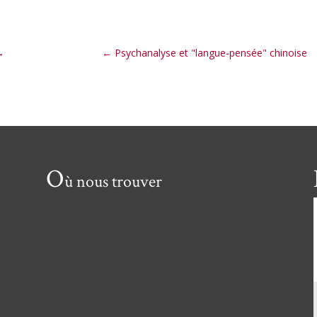
→
←
Psychanalyse et "langue-pensée" chinoise
O
ù nous trouver