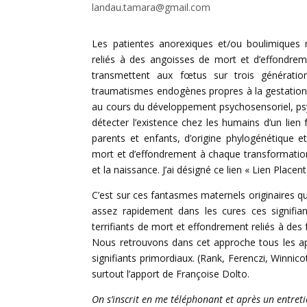
landau.tamara@gmail.com
Les patientes anorexiques et/ou boulimiques m
reliés à des angoisses de mort et d’effondre
transmettent aux fœtus sur trois génération
traumatismes endogènes propres à la gestation qu
au cours du développement psychosensoriel, ps
détecter l’existence chez les humains d’un lie
parents et enfants, d’origine phylogénétique e
mort et d’effondrement à chaque transformation 
et la naissance. J’ai désigné ce lien « Lien Placenta
C’est sur ces fantasmes maternels originaires q
assez rapidement dans les cures ces signifia
terrifiants de mort et effondrement reliés à des
Nous retrouvons dans cet approche tous les ap
signifiants primordiaux. (Rank, Ferenczi, Winnico
surtout l’apport de Françoise Dolto.
On s’inscrit en me téléphonant et après un entreti