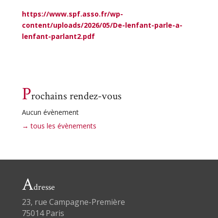
https://www.spf.asso.fr/wp-
content/uploads/2026/05/De-lenfant-parle-a-
lenfant-parlant2.pdf
P
rochains rendez-vous
Aucun évènement
→ tous les évènements
A
dresse
23, rue Campagne-Première
75014 Paris