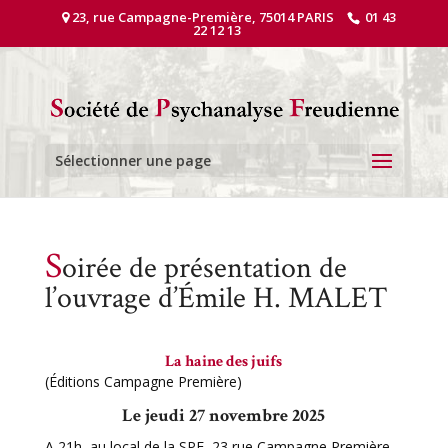
23, rue Campagne-Première, 75014 PARIS
01 43
22 12 13
Sélectionner une page
S
oirée de présentation de
l’ouvrage d’Émile H. MALET
La haine des juifs
(Éditions Campagne Première)
Le jeudi 27 novembre 2025
A 21h, au local de la SPF, 23 rue Campagne Première,