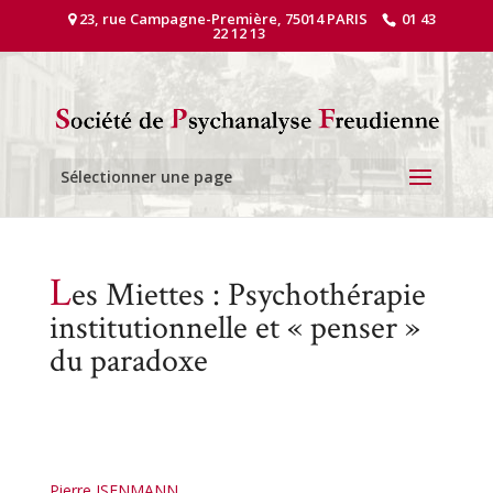
23, rue Campagne-Première, 75014 PARIS
01 43
22 12 13
Sélectionner une page
L
es Miettes : Psychothérapie
institutionnelle et « penser »
du paradoxe
Pierre ISENMANN