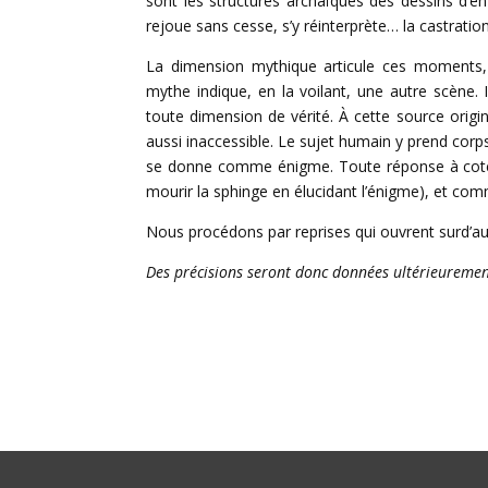
sont les structures archaïques des dessins d’en
rejoue sans cesse, s’y réinterprète… la castratio
La dimension mythique articule ces moments, vér
mythe indique, en la voilant, une autre scène. I
toute dimension de vérité. À cette source origina
aussi inaccessible. Le sujet humain y prend corp
se donne comme énigme. Toute réponse à coté 
mourir la sphinge en élucidant l’énigme), et comm
Nous procédons par reprises qui ouvrent surd’aut
Des précisions seront donc données ultérieuremen