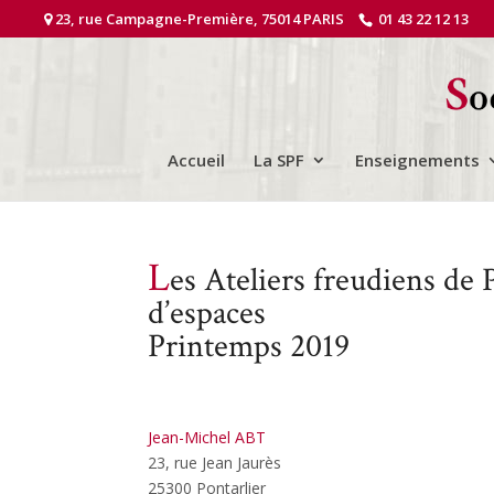
23, rue Campagne-Première, 75014 PARIS
01 43 22 12 13
Accueil
La SPF
Enseignements
L
es Ateliers freudiens de 
d’espaces
Printemps 2019
Jean-Michel ABT
23, rue Jean Jaurès
25300 Pontarlier