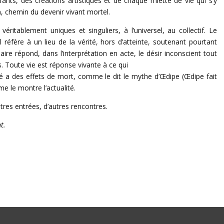
fants, des créations artistiques et de chaque miette de vie qui s’y
n, chemin du devenir vivant mortel.
itablement uniques et singuliers, à l’universel, au collectif. Le
l réfère à un lieu de la vérité, hors d’atteinte, soutenant pourtant
ire répond, dans l’interprétation en acte, le désir inconscient tout
s. Toute vie est réponse vivante à ce qui
a des effets de mort, comme le dit le mythe d’Œdipe (Œdipe fait
e le montre l’actualité.
res entrées, d’autres rencontres.
t.