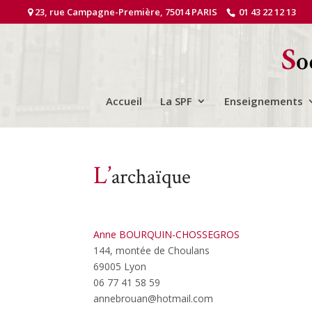
23, rue Campagne-Première, 75014 PARIS
01 43 22 12 13
Accueil
La SPF
Enseignements
L’
archaïque
Anne BOURQUIN-CHOSSEGROS
144, montée de Choulans
69005 Lyon
06 77 41 58 59
annebrouan@hotmail.com