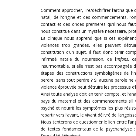
Comment approcher, lire/déchiffrer l’archaïque 
natal, de l’origine et des commencements, l’ombr
contact et des ondes premières qu’il nous fau
nous constitue dans un mystère nécessaire, protect
La clinique nous apprend que si ces expérie
violences trop grandes, elles peuvent détrui
constitution d’un sujet. Il faut donc tenir com
infirmité natale du nourrisson, de l’
infans
, c
insurmontable, si elle n’est pas accompagnée d’
étapes des constructions symboligènes de l’
perdre, sans tout perdre ? Si aucune parole ne
violence éprouvée peut détruire les processus d
Ainsi toute analyse doit en tenir compte, et l’ana
pays du maternel et des commencements s’il ve
psyché et nourrit les symptômes les plus résistan
repartir vers l’avant, le vivant délivré de l’angois
Nous tenterons de questionner le lien entre l’ang
de textes fondamentaux de la psychanalyse :
Donald W. Winnicott.