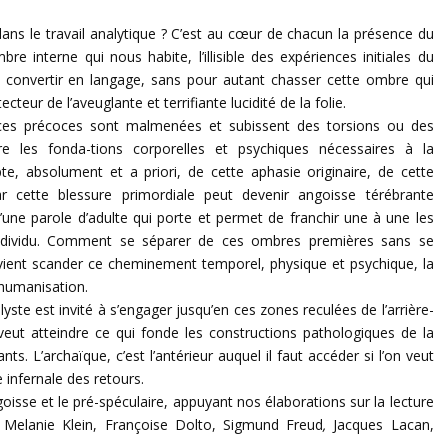
dans le travail analytique ? C’est au cœur de chacun la présence du
e interne qui nous habite, l’illisible des expériences initiales du
t convertir en langage, sans pour autant chasser cette ombre qui
eur de l’aveuglante et terrifiante lucidité de la folie.
nces précoces sont malmenées et subissent des torsions ou des
re les fonda-tions corporelles et psychiques nécessaires à la
pte, absolument et a priori, de cette aphasie originaire, de cette
ar cette blessure primordiale peut devenir angoisse térébrante
une parole d’adulte qui porte et permet de franchir une à une les
individu. Comment se séparer de ces ombres premières sans se
 vient scander ce cheminement temporel, physique et psychique, la
’humanisation.
lyste est invité à s’engager jusqu’en ces zones reculées de l’arrière-
ut atteindre ce qui fonde les constructions pathologiques de la
ts. L’archaïque, c’est l’antérieur auquel il faut accéder si l’on veut
se infernale des retours.
oisse et le pré-spéculaire, appuyant nos élaborations sur la lecture
 Melanie Klein, Françoise Dolto, Sigmund Freud
,
Jacques Lacan,