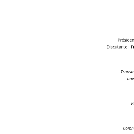
Présiden
Discutante :
F
Transmi
une
P
Comme