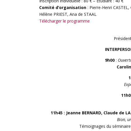
Inscription individuelle : 80 € – Étudiant : 40 €
Comité d’organisation
: Pierre-Henri CASTEL,
Hélène PRIEST, Ana de STAAL
Télécharger le programme
Présiden
INTERPERSO
9h00
:
Ouvertu
Carolin
1
Exp
11h0
11h45 : Jeanne BERNARD, Claude de 
Bion, u
Témoignages du séminaire 