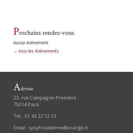
P
rochains rendez-vous
Aucun évènement
→ tous les évènements
A
dresse
23, rue Campagne-Première
75014 Paris
Tél. : 01 43 22 12 13
Email : spsyfreudienne@orange.fr