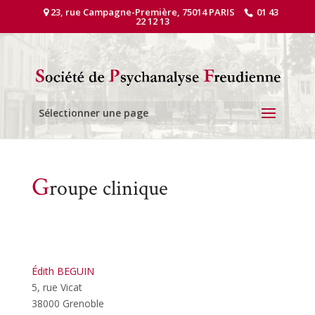
23, rue Campagne-Première, 75014 PARIS
01 43
22 12 13
Sélectionner une page
G
roupe clinique
Édith BEGUIN
5, rue Vicat
38000 Grenoble