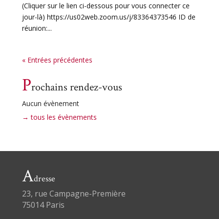
(Cliquer sur le lien ci-dessous pour vous connecter ce
jour-là) https://us02web.zoom.us/j/83364373546 ID de
réunion:...
« Entrées précédentes
P
rochains rendez-vous
Aucun évènement
→ tous les évènements
A
dresse
23, rue Campagne-Première
75014 Paris