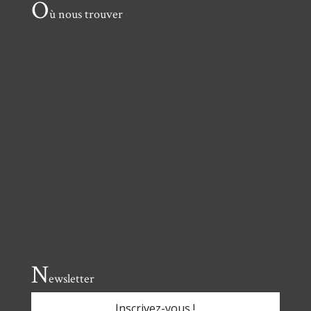
O
ù nous trouver
N
ewsletter
Inscrivez-vous !